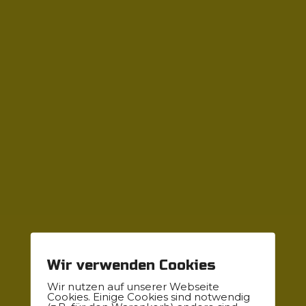
einzigartig
und
inspirierend
Wir verwenden Cookies
wir konzipieren
Wir nutzen auf unserer Webseite
Event- Interieur- und Gastrokonzepte. Von der
Cookies. Einige Cookies sind notwendig
Ideenfindung über die Planung bis zur Durchführung.