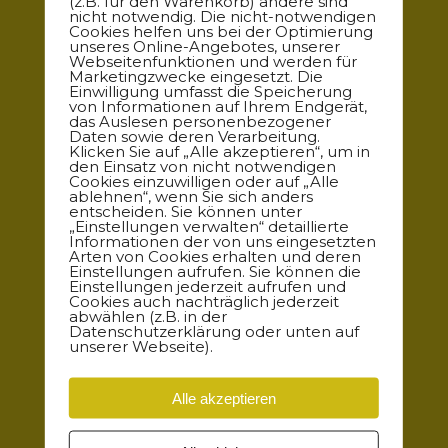
(z.B. für den Warenkorb) andere sind
nicht notwendig. Die nicht-notwendigen
Sei es in Bezug auf Inhalte, Genuss oder den Ort.
Cookies helfen uns bei der Optimierung
unseres Online-Angebotes, unserer
Webseitenfunktionen und werden für
KONTAKT
Marketingzwecke eingesetzt. Die
Einwilligung umfasst die Speicherung
von Informationen auf Ihrem Endgerät,
das Auslesen personenbezogener
Daten sowie deren Verarbeitung.
wir betreiben
Klicken Sie auf „Alle akzeptieren“, um in
den Einsatz von nicht notwendigen
den KOMPLEX45 in der Kaserne Pirna. Die grossen,
Cookies einzuwilligen oder auf „Alle
hellen und offenen Flächen im Industriecharme haben
ablehnen“, wenn Sie sich anders
entscheiden. Sie können unter
alles was man zum Workshoppen oder Feiern so
„Einstellungen verwalten“ detaillierte
braucht.
Informationen der von uns eingesetzten
Arten von Cookies erhalten und deren
Einstellungen aufrufen. Sie können die
KOMPLEX45
Einstellungen jederzeit aufrufen und
Cookies auch nachträglich jederzeit
abwählen (z.B. in der
Datenschutzerklärung oder unten auf
unserer Webseite).
wir vermieten
cratedesign® – ein modern urbanes Upcycling Konzept
Alle akzeptieren
aus ungelabelten Getränkekisten als modulares
Ausstattungselement für alle Szenarien drinnen wie
draußen.